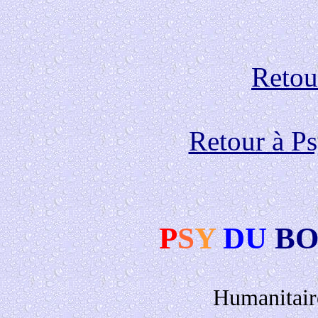
Retour
Retour à P
P
S
Y
DU
BO
Humanitair