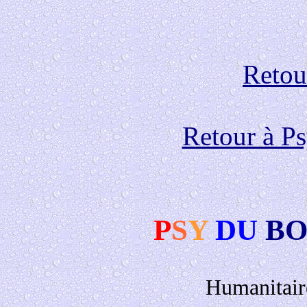
Retour
Retour à P
P
S
Y
DU
BO
Humanitair