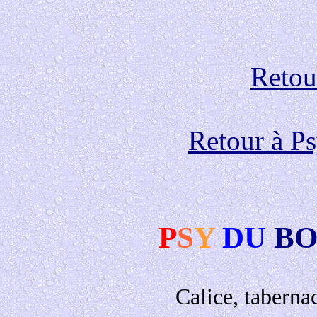
Retour
Retour à P
P
S
Y
DU
BO
Calice, taberna