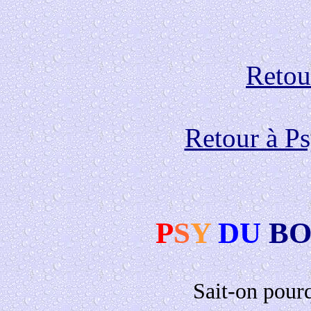
Retour
Retour à P
P
S
Y
DU
BO
Sait-on pourq