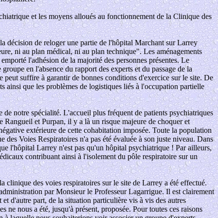
ychiatrique et les moyens alloués au fonctionnement de la Clinique des
a décision de reloger une partie de l'hôpital Marchant sur Larrey
illeure, ni au plan médical, ni au plan technique". Les aménagements
 emporté l'adhésion de la majorité des personnes présentes. Le
e groupe en l'absence du rapport des experts et du passage de la
peut suffire à garantir de bonnes conditions d'exercice sur le site. De
 ainsi que les problèmes de logistiques liés à l'occupation partielle
 de notre spécialité. L'accueil plus fréquent de patients psychiatriques
de Rangueil et Purpan, il y a là un risque majeure de choquer et
 négative extérieure de cette cohabitation imposée. Toute la population
ique des Voies Respiratoires n'a pas été évaluée à son juste niveau. Dans
ue l'hôpital Larrey n'est pas qu'un hôpital psychiatrique ! Par ailleurs,
édicaux contribuant ainsi à l'isolement du pôle respiratoire sur un
linique des voies respiratoires sur le site de Larrey a été effectué.
administration par Monsieur le Professeur Lagarrigue. Il est clairement
t d'autre part, de la situation particulière vis à vis des autres
es ne nous a été, jusqu'à présent, proposée. Pour toutes ces raisons
à laquelle nous souhaiterions voir associer un groupe d'experts