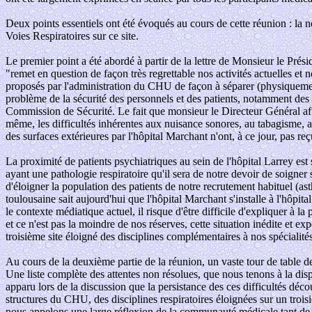
Deux points essentiels ont été évoqués au cours de cette réunion : la 
Voies Respiratoires sur ce site.
Le premier point a été abordé à partir de la lettre de Monsieur le Pré
"remet en question de façon très regrettable nos activités actuelles et
proposés par l'administration du CHU de façon à séparer (physiquement
problème de la sécurité des personnels et des patients, notamment des 
Commission de Sécurité. Le fait que monsieur le Directeur Général affir
même, les difficultés inhérentes aux nuisance sonores, au tabagisme, au
des surfaces extérieures par l'hôpital Marchant n'ont, à ce jour, pas reç
La proximité de patients psychiatriques au sein de l'hôpital Larrey est
ayant une pathologie respiratoire qu'il sera de notre devoir de soigner
d'éloigner la population des patients de notre recrutement habituel (a
toulousaine sait aujourd'hui que l'hôpital Marchant s'installe à l'hôpit
le contexte médiatique actuel, il risque d'être difficile d'expliquer à l
et ce n'est pas la moindre de nos réserves, cette situation inédite et e
troisième site éloigné des disciplines complémentaires à nos spécialités
Au cours de la deuxième partie de la réunion, un vaste tour de table de
Une liste complète des attentes non résolues, que nous tenons à la dis
apparu lors de la discussion que la persistance des ces difficultés découl
structures du CHU, des disciplines respiratoires éloignées sur un trois
nous appelons une large réflexion de la communauté médicale tant de 