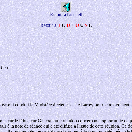
Retour à l'accueil
Retour à
T
O
U
L
O
U
S
E
-Dieu
ont conduit le Ministère à retenir le site Larrey pour le relogement d'u
e Monsieur le Directeur Général, une réunion concernant l'opportunité de 
r à la note de séance qui a été diffusé à l'issue de cette réunion. Ce do
ux. Il nous semble important d'en faire part à la communauté médicale h