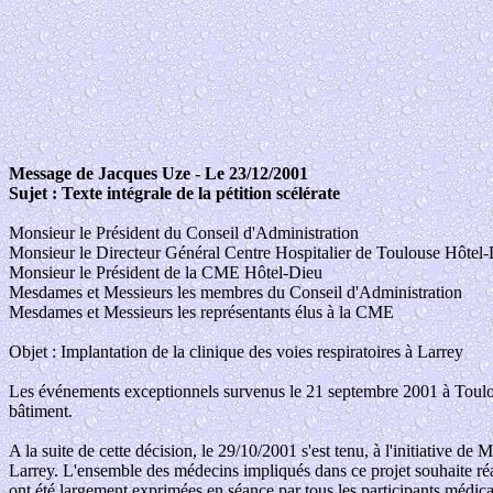
Message de Jacques Uze - Le 23/12/2001
Sujet : Texte intégrale de la pétition scélérate
Monsieur le Président du Conseil d'Administration
Monsieur le Directeur Général Centre Hospitalier de Toulouse Hôtel
Monsieur le Président de la CME Hôtel-Dieu
Mesdames et Messieurs les membres du Conseil d'Administration
Mesdames et Messieurs les représentants élus à la CME
Objet : Implantation de la clinique des voies respiratoires à Larrey
Les événements exceptionnels survenus le 21 septembre 2001 à Toulouse 
bâtiment.
A la suite de cette décision, le 29/10/2001 s'est tenu, à l'initiative d
Larrey. L'ensemble des médecins impliqués dans ce projet souhaite réagi
ont été largement exprimées en séance par tous les participants médica