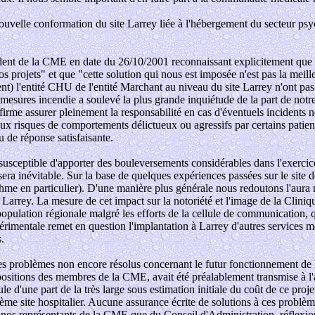
nouvelle conformation du site Larrey liée à l'hébergement du secteur ps
sident de la CME en date du 26/10/2001 reconnaissant explicitement que l
 nos projets" et que "cette solution qui nous est imposée n'est pas la me
) l'entité CHU de l'entité Marchant au niveau du site Larrey n'ont pas
mesures incendie a soulevé la plus grande inquiétude de la part de notr
me assurer pleinement la responsabilité en cas d'éventuels incidents ne 
x risques de comportements délictueux ou agressifs par certains patients
u de réponse satisfaisante.
 susceptible d'apporter des bouleversements considérables dans l'exercice
 sera inévitable. Sur la base de quelques expériences passées sur le site 
sthme en particulier). D'une manière plus générale nous redoutons l'aura
al Larrey. La mesure de cet impact sur la notoriété et l'image de la Clin
a population régionale malgré les efforts de la cellule de communication, q
xpérimentale remet en question l'implantation à Larrey d'autres services m
.
s problèmes non encore résolus concernant le futur fonctionnement de la c
positions des membres de la CME, avait été préalablement transmise à l'
e d'une part de la très large sous estimation initiale du coût de ce projet e
ième site hospitalier. Aucune assurance écrite de solutions à ces problèm
nos représentants de la CME que du Conseil d'Administration, réflexion 