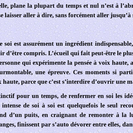
elle, plane la plupart du temps et nul n’est à l’
e laisser aller à dire, sans forcément aller jusqu’à
oi est assurément un ingrédient indispensable, m
r d’être compris. L’écueil qui fait peut-être le pl
rsonne qui expérimente la pensée à voix haute, a
urmontable, une épreuve. Ces moments si particu
haute, parce que c’est s’interdire d’ouvrir une ma
tinctif pour un temps, de renfermer en soi les id
ntense de soi à soi est quelquefois le seul reco
nd d’un puits, en craignant de remonter à
la l
nges, finissent par s’auto dévorer entre elles, da