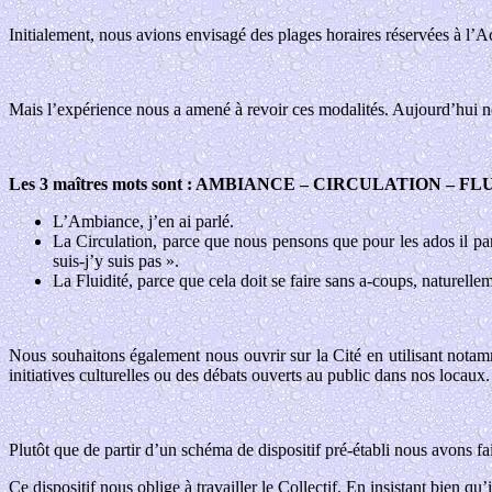
Initialement, nous avions envisagé des plages horaires réservées à l’Ac
Mais l’expérience nous a amené à revoir ces modalités. Aujourd’hui no
Les 3 maîtres mots sont : AMBIANCE – CIRCULATION – FL
L’Ambiance, j’en ai parlé.
La Circulation
, parce que nous pensons que pour les ados il par
suis-j’y suis pas ».
La Fluidité
, parce que cela doit se faire sans a-coups, naturell
Nous souhaitons également nous ouvrir sur
la Cité
en utilisant notam
initiatives culturelles ou des débats ouverts au public dans nos locaux.
Plutôt que de partir d’un schéma de dispositif pré-établi nous avons fai
Ce dispositif nous oblige à travailler le Collectif. En insistant bien qu’