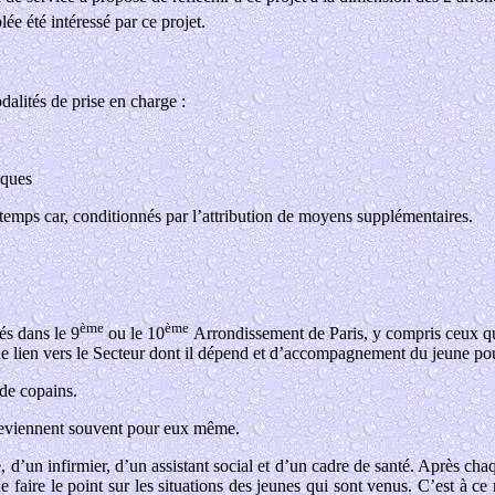
lée été intéressé par ce projet.
alités de prise en charge :
iques
temps car, conditionnés par l’attribution de moyens supplémentaires.
ème
ème
sés dans le 9
ou le 10
Arrondissement de Paris, y compris ceux qui 
e lien vers le Secteur dont il dépend et d’accompagnement du jeune pour
de copains.
 reviennent souvent pour eux même.
e, d’un infirmier, d’un assistant social et d’un cadre de santé. Après c
de faire le point sur les situations des jeunes qui sont venus. C’est à 