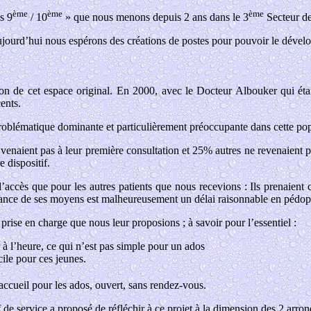
ème
ème
ème
s 9
/ 10
» que nous menons depuis 2 ans dans le 3
Secteur de
ujourd’hui nous espérons des créations de postes pour pouvoir le dévelo
ion de cet espace original. En 2000, avec le Docteur Albouker qui é
ents.
roblématique dominante et particulièrement préoccupante dans cette pop
enaient pas à leur première consultation et 25% autres ne revenaient pas
 dispositif.
ccès que pour les autres patients que nous recevions : Ils prenaient c
fisance de ses moyens est malheureusement un délai raisonnable en pédop
prise en charge que nous leur proposions ; à savoir pour l’essentiel :
 à l’heure, ce qui n’est pas simple pour un ados
icile pour ces jeunes.
 accueil pour les ados, ouvert, sans rendez-vous.
 service a proposé de réfléchir à ce projet à la dimension des 2 arron