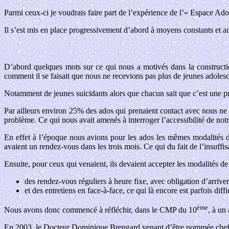
Parmi ceux-ci je voudrais faire part de l’expérience de l’« Espace Ado
Il s’est mis en place progressivement d’abord à moyens constants et a
D’abord quelques mots sur ce qui nous a motivés dans la construct
comment il se faisait que nous ne recevions pas plus de jeunes adolesc
Notamment de jeunes suicidants alors que chacun sait que c’est une p
Par ailleurs environ 25% des ados qui prenaient contact avec nous ne v
problème. Ce qui nous avait amenés à interroger l’accessibilité de notre
En effet à l’époque nous avions pour les ados les mêmes modalités d’a
avaient un rendez-vous dans les trois mois. Ce qui du fait de l’insuf
Ensuite, pour ceux qui venaient, ils devaient accepter les modalités de 
des rendez-vous réguliers à heure fixe, avec obligation d’arriver
et des entretiens en face-à-face, ce qui là encore est parfois diff
ème
Nous avons donc commencé à réfléchir, dans le CMP du 10
, à un
En 2003, le Docteur Dominique Brengard venant d’être nommée chef de