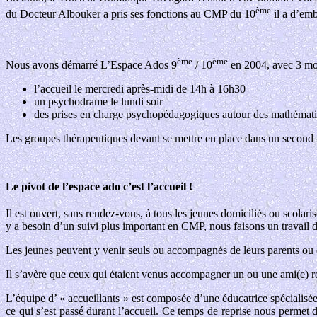
ème
du Docteur Albouker a pris ses fonctions au CMP du 10
il a d’emb
ème
ème
Nous avons démarré L’Espace Ados 9
/ 10
en 2004, avec 3 mod
l’accueil le mercredi après-midi de 14h à 16h30
un psychodrame le lundi soir
des prises en charge psychopédagogiques autour des mathémat
Les groupes thérapeutiques devant se mettre en place dans un second 
Le pivot de l’espace ado c’est l’accueil !
Il est ouvert, sans rendez-vous, à tous les jeunes domiciliés ou scolari
y a besoin d’un suivi plus important en CMP, nous faisons un travail d
Les jeunes peuvent y venir seuls ou accompagnés de leurs parents ou 
Il s’avère que ceux qui étaient venus accompagner un ou une ami(e)
L’équipe d’ « accueillants » est composée d’une éducatrice spécialisé
ce qui s’est passé durant l’accueil. Ce temps de reprise nous permet 