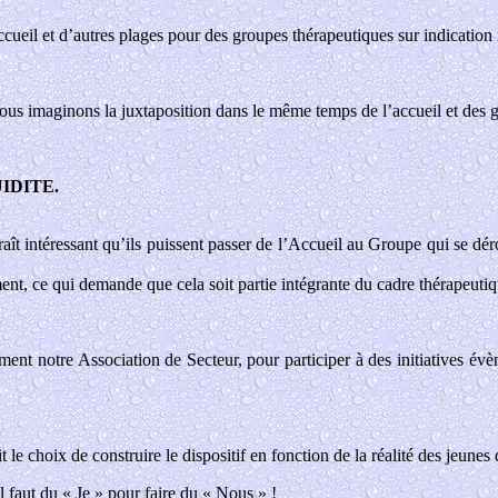
cueil et d’autres plages pour des groupes thérapeutiques sur indication m
us imaginons la juxtaposition dans le même temps de l’accueil et des g
UIDITE.
aît intéressant qu’ils puissent passer de l’Accueil au Groupe qui se déro
ement, ce qui demande que cela soit partie intégrante du cadre thérapeutiq
ment notre Association de Secteur, pour participer à des initiatives évè
t le choix de construire le dispositif en fonction de la réalité des jeune
il faut du « Je » pour faire du « Nous » !