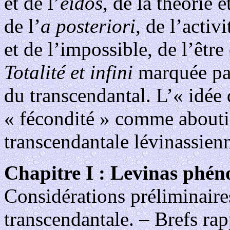
et de l’
eidos
, de la théorie e
de l’
a posteriori
, de l’activ
et de l’impossible, de l’êtr
Totalité et infini
marquée par
du transcendantal. L’« idée d
« fécondité » comme abouti
transcendantale lévinassien
Chapitre I : Levinas phé
Considérations préliminaires
transcendantale. – Brefs rapp