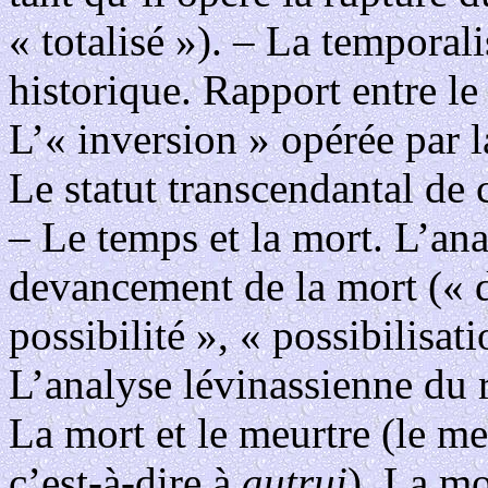
« totalisé »). – La temporal
historique. Rapport entre le 
L’« inversion » opérée par l
Le statut transcendantal de c
– Le temps et la mort. L’an
devancement de la mort (« 
possibilité », « possibilisati
L’analyse lévinassienne du r
La mort et le meurtre (le m
c’est-à-dire à
autrui
). La mo