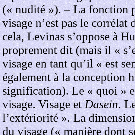
(« nudité »). – La fonctio
visage n’est pas le corrélat 
cela, Levinas s’oppose à Hus
proprement dit (mais il « s’
visage en tant qu’il « est sen
également à la conception h
signification). Le « quoi » e
visage. Visage et
Dasein
. L
l’extériorité ». La dimensio
du visage (« manière dont s