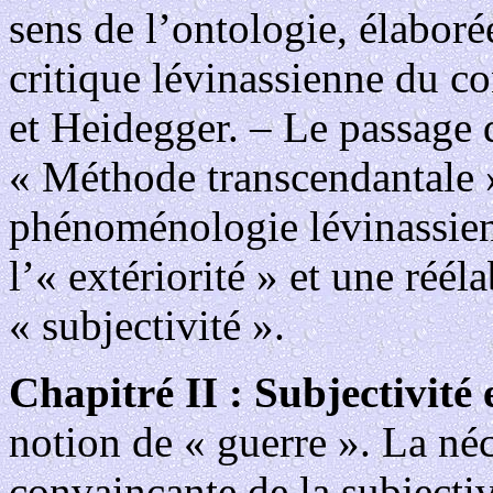
sens de l’ontologie, élabor
critique lévinassienne du co
et Heidegger. – Le passage de
« Méthode transcendantale »
phénoménologie lévinassien
l’« extériorité » et une réél
« subjectivité ».
Chapitré II : Subjectivité e
notion de « guerre ». La néc
convaincante de la subjectiv