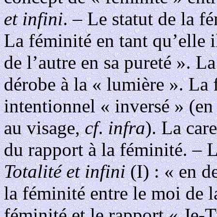
et infini
. – Le statut de la 
La féminité en tant qu’elle i
de l’autre en sa pureté ». La
dérobe à la « lumière ». La 
intentionnel « inversé » (en
au visage,
cf
.
infra
). La car
du rapport à la féminité. – L
Totalité et infini
(I) : « en d
la féminité entre le moi de l
féminité et le rapport « Je-