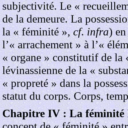
subjectivité. Le « recueillem
de la demeure. La possession
la « féminité »,
cf
.
infra
) en
l’« arrachement » à l’« él
« organe » constitutif de la
lévinassienne de la « substa
« propreté » dans la possess
statut du corps. Corps, temp
Chapitre IV : La féminité
concept de « féminité » ent