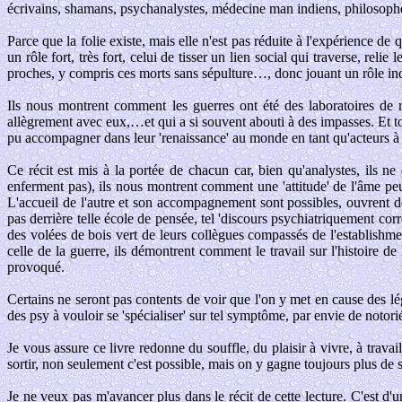
écrivains, shamans, psychanalystes, médecine man indiens, philosophes,
Parce que la folie existe, mais elle n'est pas réduite à l'expérience de 
un rôle fort, très fort, celui de tisser un lien social qui traverse, re
proches, y compris ces morts sans sépulture…, donc jouant un rôle ind
Ils nous montrent comment les guerres ont été des laboratoires de r
allègrement avec eux,…et qui a si souvent abouti à des impasses. Et tout 
pu accompagner dans leur 'renaissance' au monde en tant qu'acteurs à p
Ce récit est mis à la portée de chacun car, bien qu'analystes, ils ne
enferment pas), ils nous montrent comment une 'attitude' de l'âme peu
L'accueil de l'autre et son accompagnement sont possibles, ouvrent de
pas derrière telle école de pensée, tel 'discours psychiatriquement co
des volées de bois vert de leurs collègues compassés de l'establishme
celle de la guerre, ils démontrent comment le travail sur l'histoire d
provoqué.
Certains ne seront pas contents de voir que l'on y met en cause des lé
des psy à vouloir se 'spécialiser' sur tel symptôme, par envie de notorié
Je vous assure ce livre redonne du souffle, du plaisir à vivre, à trava
sortir, non seulement c'est possible, mais on y gagne toujours plus de 
Je ne veux pas m'avancer plus dans le récit de cette lecture. C'est d'u