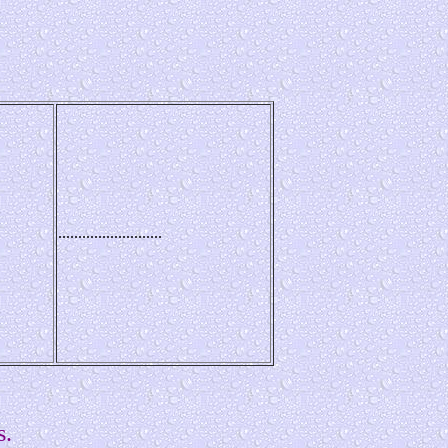
..........................
s.