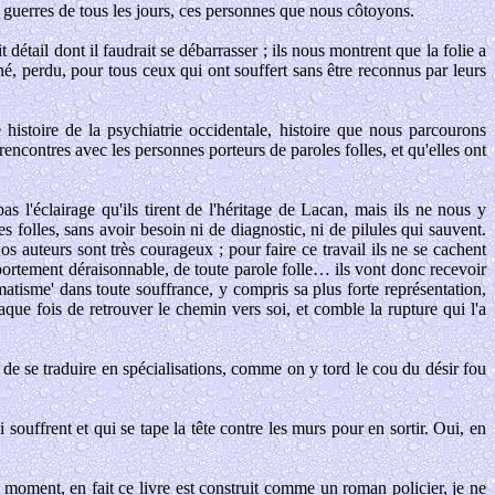
 guerres de tous les jours, ces personnes que nous côtoyons.
 détail dont il faudrait se débarrasser ; ils nous montrent que la folie a
onné, perdu, pour tous ceux qui ont souffert sans être reconnus par leurs
histoire de la psychiatrie occidentale, histoire que nous parcourons
 rencontres avec les personnes porteurs de paroles folles, et qu'elles ont
s l'éclairage qu'ils tirent de l'héritage de Lacan, mais ils ne nous y
folles, sans avoir besoin ni de diagnostic, ni de pilules qui sauvent.
 auteurs sont très courageux ; pour faire ce travail ils ne se cachent
mportement déraisonnable, de toute parole folle… ils vont donc recevoir
atisme' dans toute souffrance, y compris sa plus forte représentation,
aque fois de retrouver le chemin vers soi, et comble la rupture qui l'a
 de se traduire en spécialisations, comme on y tord le cou du désir fou
souffrent et qui se tape la tête contre les murs pour en sortir. Oui, en
el moment, en fait ce livre est construit comme un roman policier, je ne