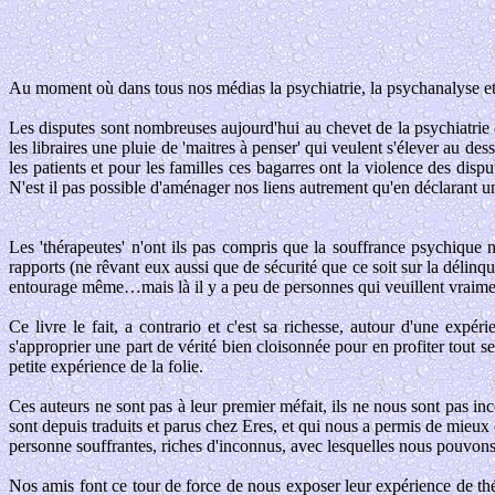
Au moment où dans tous nos médias la psychiatrie, la psychanalyse et la
Les disputes sont nombreuses aujourd'hui au chevet de la psychiatrie
les libraires une pluie de 'maitres à penser' qui veulent s'élever au de
les patients et pour les familles ces bagarres ont la violence des disp
N'est il pas possible d'aménager nos liens autrement qu'en déclarant 
Les 'thérapeutes' n'ont ils pas compris que la souffrance psychique n
rapports (ne rêvant eux aussi que de sécurité que ce soit sur la délinqua
entourage même…mais là il y a peu de personnes qui veuillent vraime
Ce livre le fait, a contrario et c'est sa richesse, autour d'une exp
s'approprier une part de vérité bien cloisonnée pour en profiter tout s
petite expérience de la folie.
Ces auteurs ne sont pas à leur premier méfait, ils ne nous sont pas inco
sont depuis traduits et parus chez Eres, et qui nous a permis de mieux c
personne souffrantes, riches d'inconnus, avec lesquelles nous pouvons
Nos amis font ce tour de force de nous exposer leur expérience de thé