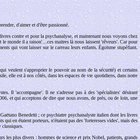
rendre, d'aimer et d'être passionné.
livres contre et pour la psychanalyse, et maintenant nous voyons chez
ut le monde il a raison'…ces maitres là nous laissent 'rêveurs'. Car pour
ments qui vont laisser sur le carreau leurs enfants. Égoïsme stupéfiant.
qui veulent s'approprier le pouvoir au nom de la sécurité) et certains
sile, elle est à nos côtés, dans les espaces de vie quotidiens, dans notre
s. Il 'accompagne'. Il ne s'adresse pas à des 'spécialistes' désirant
 2006, et qui acceptons de dire que nous avons, de près, ou de loin, une
e Gaëtano Benedetti ; ce psychiatre psychanalyste italien dont les livres
 qui en étaient porteurs, n'étaient pas des 'forteresses vides', mais des
 classiques.
rs les plus divers : hommes de science et prix Nobel, patients, grands