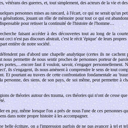
 vétérans des guerres, et, tout simplement, des acteurs de la vie et des
quelques personnes mises au rancard, à l'écart, ce qui ne serait qu'un petit
lie les générations, jouant un rôle de mémoire pour tout ce qui est aband
ispensable pour retisser la continuité de l'histoire de l'homme…
echerche faisant accéder à des découvertes tout au long de la courte 
ceci n'est pas discours abstrait, c'est le récit 'épique' de leurs propres
art entière de notre société.
 défendent pas d'abord une chapelle analytique (certes ils ne cachent pa
t nous permettre de nous sentir proches de personnes porteur de paroles 
s portes,…encore faut il vouloir, savoir, s'engager personnellement. Nos
rrect', ils s'engagent, ils nous amènent à comprendre le sens de tout co
nt. Et pourtant au travers de cette confrontation fondamentale au 'traum
e la personne, des siens, de son pays, de soi même, peut permettre à ch
gions de théories autour des trauma, ces théories qui n'ont de cesse que
té.
iller en psy, même lorsque l'on a près de nous l'une de ces personnes qui 
sens dans notre propre histoire à les accompagner.
ne belle écriture, on a l'impression parfois de ne pas avancer à tel et t