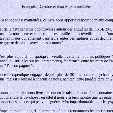
Françoise Davoine et Jean-Max Gaudillière
 folie sont si maltraitées, ce livre nous apporte l'espoir de mieux comp
 et de la psychanalyse : controverse autour des enquêtes de l'INSERM, 
ssus de la tourmente et clamer que ces batailles nous réveillent et que 'to
utes familiales qui amènent dans leurs suites ces ruptures et ces déchire
une guerre de plus…avec tous ses morts ?
'est plus aujourd'hui, quoiqu'en veuillent certains hommes politiques (
nce, ou sur la loi sur les internements), 'enfermée' entre les murs de l'a
nt " l'accompagner ".
érience thérapeutique engagée depuis plus de 30 ans comme psychanalyste
euls, mais il s'adresse à chacun de nous, habitant cette planète terre en
nnus, outre plusieurs livres, ils ont eu le talent de nous faire connaîtr
omprendre la psychose ; en effet il nous a si bien montré que les patients
 nouer des liens et qui peuvent 'guérir'. Mot impardonnable pour les psy
rapeute tout au long d'un parcours où nous rencontrons les interlocuteu