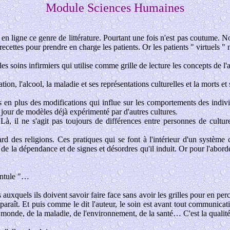
Module Sciences Humaines
 en ligne ce genre de littérature. Pourtant une fois n'est pas coutume. 
 recettes pour prendre en charge les patients. Or les patients " virtuels "
s soins infirmiers qui utilise comme grille de lecture les concepts de l'an
ion, l'alcool, la maladie et ses représentations culturelles et la morts et s
us en plus des modifications qui influe sur les comportements des indiv
 jour de modèles déjà expérimenté par d'autres cultures.
. Là, il ne s'agit pas toujours de différences entre personnes de cultu
rd des religions. Ces pratiques qui se font à l'intérieur d'un système 
 la dépendance et de signes et désordres qu'il induit. Or pour l'aborder, 
rentule "…
 auxquels ils doivent savoir faire face sans avoir les grilles pour en pe
y paraît. Et puis comme le dit l'auteur, le soin est avant tout communica
onde, de la maladie, de l'environnement, de la santé… C'est la qualité de