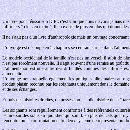
Un livre pour réussir son D.E., c'est vrai que nous n'avons jamais mis
infirmiers " clefs en main ". Il en existe de plus en plus qui donne des
Il ne s'agit pas d'un livre d'anthropologie mais un ouvrage concernant le
L'ouvrage est découpé en 5 chapitres se centrant sur l'enfant, l'alimentat
Le modèle occidental de la famille n'est pas universel, il subit de pl
n'est pas forcément nouvelle. Il s'agit souvent d'une remise au goût du
L'alimentation est une autre des difficultés connues des infirmières
alimentation.
L'ouvrage nous rappelle également les pratiques alimentaires au rega
produit plaisir, reconnu par les soignants uniquement dans le domaine de
et de ses échanges.
Et puis des histoires de rites, de possession… Jolie histoire de la " ta
Les soignants sont régulièrement confrontés à des référentiels culturels
lecture sur des soins au quotidien qui sont bien plus délicats qu'il n'
rencontre ou la confrontation entre deux système de représentation du m