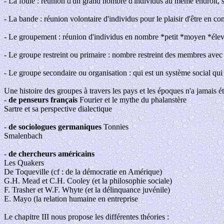
- La foule : réunion d'un grand nombre d'individus au même endroit, sa
- La bande : réunion volontaire d'individus pour le plaisir d'être en 
- Le groupement : réunion d'individus en nombre *petit *moyen *élevé
- Le groupe restreint ou primaire : nombre restreint des membres avec 
- Le groupe secondaire ou organisation : qui est un système social qui fo
Une histoire des groupes à travers les pays et les époques n'a jamais 
-
de penseurs français
Fourier et le mythe du phalanstère
Sartre et sa perspective dialectique
-
de sociologues germaniques
Tonnies
Smalenbach
-
de chercheurs américains
Les Quakers
De Toqueville (cf : de la démocratie en Amérique)
G.H. Mead et C.H. Cooley (et la philosophie sociale)
F. Trasher et W.F. Whyte (et la délinquance juvénile)
E. Mayo (la relation humaine en entreprise
Le chapitre III nous propose les différentes théories :