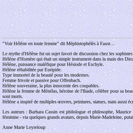
"Voir Hélène en toute femme" dit Méphistophélès à Faust…
Le mythe d'Hélène fut un sujet favori de discussion chez les sophistes e
Hélène d'Homère qui était un simple instrument dans la main des Die
Hélène, puissance maléfique pour Hésiode et Eschyle.
Hélène réhabilitée par Euripide.
Type immortel de la beauté pour les modernes.
Femme frivole et passive pour Offenbach.
Hélène souveraine, la plus innocente des coupables.
Hélène la femme de Ménélas, héroïne de l'Iliade, célèbre pour sa beaut
sont morts.
Hélène a inspiré de multiples œuvres, peintures, statues, mais aussi éc
Les auteurs : Barbara Cassin est philologue et philosophe, Maurice M
féminine - via quelques grands avatars, depuis Marie-Madeleine, putain
Anne Marie Leyreloup