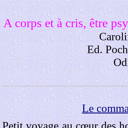
A corps et à cris, être ps
Caroli
Ed. Poch
Odi
Le comma
Petit voyage au cœur des h