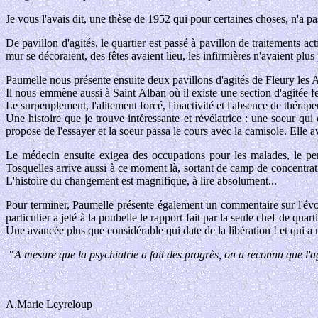
Je vous l'avais dit, une thèse de 1952 qui pour certaines choses, n'a pas
De pavillon d'agités, le quartier est passé à pavillon de traitements acti
mur se décoraient, des fêtes avaient lieu, les infirmières n'avaient plus
Paumelle nous présente ensuite deux pavillons d'agités de Fleury les A
Il nous emmène aussi à Saint Alban où il existe une section d'agitée 
Le surpeuplement, l'alitement forcé, l'inactivité et l'absence de théra
Une histoire que je trouve intéressante et révélatrice : une soeur qu
propose de l'essayer et la soeur passa le cours avec la camisole. Elle 
Le médecin ensuite exigea des occupations pour les malades, le pers
Tosquelles arrive aussi à ce moment là, sortant de camp de concentratio
L'histoire du changement est magnifique, à lire absolument...
Pour terminer, Paumelle présente également un commentaire sur l'évo
particulier a jeté à la poubelle le rapport fait par la seule chef de qu
Une avancée plus que considérable qui date de la libération ! et qui a m
"
A mesure que la psychiatrie a fait des progrès, on a reconnu que l'a
A.Marie Leyreloup