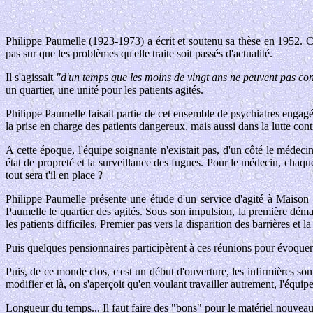
Philippe Paumelle (1923-1973) a écrit et soutenu sa thèse en 1952. Cett
pas sur que les problèmes qu'elle traite soit passés d'actualité.
Il s'agissait
"d'un temps que les moins de vingt ans ne peuvent pas con
un quartier, une unité pour les patients agités.
Philippe Paumelle faisait partie de cet ensemble de psychiatres engagé
la prise en charge des patients dangereux, mais aussi dans la lutte contr
A cette époque, l'équipe soignante n'existait pas, d'un côté le médecin e
état de propreté et la surveillance des fugues. Pour le médecin, chaque
tout sera t'il en place ?
Philippe Paumelle présente une étude d'un service d'agité à Maison 
Paumelle le quartier des agités. Sous son impulsion, la première démarc
les patients difficiles. Premier pas vers la disparition des barrières et 
Puis quelques pensionnaires participèrent à ces réunions pour évoquer 
Puis, de ce monde clos, c'est un début d'ouverture, les infirmières son
modifier et là, on s'aperçoit qu'en voulant travailler autrement, l'équipe
Longueur du temps... Il faut faire des "bons" pour le matériel nouvea