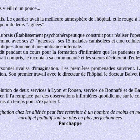
 vieilli d'un pouce...
fs. Le quartier avait la meilleure atmosphère de l'hôpital, et le rouge à l
 peur de leurs "agitées".
ubrais (Établissement psychothérapeutique construit pour réaliser l'open
femme avec ses 27 "gâteuses" ses 15 malades camisolées et cinq cellules 
peutiques donnaient une ambiance infernale.
i dit pendant un cours pour la formation d'infirmière que les patientes 
avait compris, le raconta à sa communauté et les soeurs décidèrent d'enle
onnel rivalisa d'imagination. Les premières promenades suivirent. La g
n. Son premier travail avec le directeur de l'hôpital le docteur Balvet 
lution de deux services à Lyon et Rouen, service de Bonnafé et de Bal
artier, il l'a remplacé par des observations infirmières quotidienne sur le
is du temps pour s'expatrier !...
gitation chez les aliénés peut être restreinte à un nombre de moins en m
curatif et palliatif sont de plus en plus perfectionnées
Parchappe