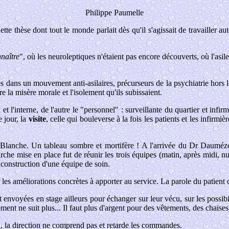
Philippe Paumelle
e thèse dont tout le monde parlait dès qu'il s'agissait de travailler au
naître
", où les neuroleptiques n'étaient pas encore découverts, où l'asile
s dans un mouvement anti-asilaires, précurseurs de la psychiatrie hors le
e la misère morale et l'isolement qu'ils subissaient.
t l'interne, de l'autre le "personnel" : surveillante du quartier et infirm
 jour, la
visite
, celle qui bouleverse à la fois les patients et les infirmi
Blanche. Un tableau sombre et mortifère ! A l'arrivée du Dr Daumézon
he mise en place fut de réunir les trois équipes (matin, après midi, nui
la construction d'une équipe de soin.
les améliorations concrètes à apporter au service. La parole du patient
t envoyées en stage ailleurs pour échanger sur leur vécu, sur les possib
ment ne suit plus... Il faut plus d'argent pour des vêtements, des chaises,
u, la direction ne comprend pas et retarde les commandes.