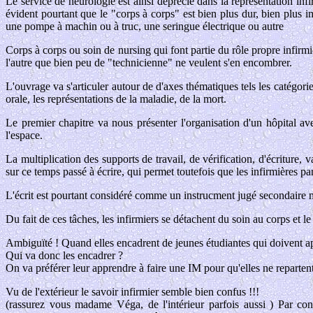
Le service de neurologie est ainsi déprecié dans la représentation inf
évident pourtant que le "corps à corps" est bien plus dur, bien plus i
une pompe à machin ou à truc, une seringue électrique ou autre
Corps à corps ou soin de nursing qui font partie du rôle propre infirmier
l'autre que bien peu de "technicienne" ne veulent s'en encombrer.
L'ouvrage va s'articuler autour de d'axes thématiques tels les catégorie
orale, les représentations de la maladie, de la mort.
Le premier chapitre va nous présenter l'organisation d'un hôpital av
l'espace.
La multiplication des supports de travail, de vérification, d'écriture,
sur ce temps passé à écrire, qui permet toutefois que les infirmières pa
L'écrit est pourtant considéré comme un instrucment jugé secondaire ma
Du fait de ces tâches, les infirmiers se détachent du soin au corps et le
Ambiguïté ! Quand elles encadrent de jeunes étudiantes qui doivent ap
Qui va donc les encadrer ?
On va préférer leur apprendre à faire une IM pour qu'elles ne reparten
Vu de l'extérieur le savoir infirmier semble bien confus !!!
(rassurez vous madame Véga, de l'intérieur parfois aussi ) Par cont