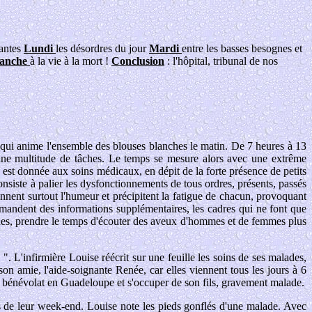
nantes
Lundi
les désordres du jour
Mardi
entre les basses besognes et
anche
à la vie à la mort !
Conclusion
: l'hôpital, tribunal de nos
on qui anime l'ensemble des blouses blanches le matin. De 7 heures à 13
d'une multitude de tâches. Le temps se mesure alors avec une extrême
é est donnée aux soins médicaux, en dépit de la forte présence de petits
onsiste à palier les dysfonctionnements de tous ordres, présents, passés
onnent surtout l'humeur et précipitent la fatigue de chacun, provoquant
demandent des informations supplémentaires, les cadres qui ne font que
 lignes, prendre le temps d'écouter des aveux d'hommes et de femmes plus
 ". L'infirmière Louise réécrit sur une feuille les soins de ses malades,
son amie, l'aide-soignante Renée, car elles viennent tous les jours à 6
du bénévolat en Guadeloupe et s'occuper de son fils, gravement malade.
s de leur week-end. Louise note les pieds gonflés d'une malade. Avec