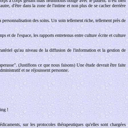
corps à corps génant mais néanmoins obligé avec le patient. Il est bien
utre, d'être dans la zone de l'intime et non plus de se cacher derrière
 la personnalisation des soins. Un soin tellement riche, tellement près de
s et de l'espace, les rapports entretenus entre culture écrite et culture
tériel qu'au niveau de la diffusion de l'information et la gestion de
aperasse". (Justifions ce que nous faisons) Une étude devrait être faite
dministratif et ne réjouissent personne.
ing !
édicaments, sur les protocoles thérapeutiques qu'elles sont chargées