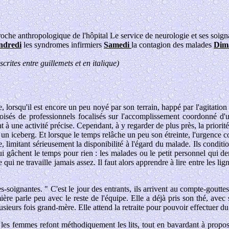
oche anthropologique de l'hôpital Le service de neurologie et ses soig
endredi
les syndromes infirmiers
Samedi
la contagion des malades
Dim
scrites entre guillemets et en italique)
e, lorsqu'il est encore un peu noyé par son terrain, happé par l'agitati
-croisés de professionnels focalisés sur l'accomplissement coordonné 
 à une activité précise. Cependant, à y regarder de plus près, la priorit
un iceberg. Et lorsque le temps relâche un peu son étreinte, l'urgence c
 limitant sérieusement la disponibilité à l'égard du malade. Ils conditi
qui gâchent le temps pour rien : les malades ou le petit personnel qui 
 qui ne travaille jamais assez. Il faut alors apprendre à lire entre les
es-soignantes. " C'est le jour des entrants, ils arrivent au compte-gouttes
ère parle peu avec le reste de l'équipe. Elle a déjà pris son thé, avec 
usieurs fois grand-mère. Elle attend la retraite pour pouvoir effectuer 
 les femmes refont méthodiquement les lits, tout en bavardant à propo