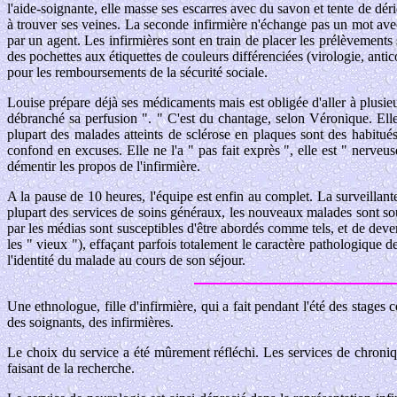
l'aide-soignante, elle masse ses escarres avec du savon et tente de dér
à trouver ses veines. La seconde infirmière n'échange pas un mot avec 
par un agent. Les infirmières sont en train de placer les prélèvements
des pochettes aux étiquettes de couleurs différenciées (virologie, anti
pour les remboursements de la sécurité sociale.
Louise prépare déjà ses médicaments mais est obligée d'aller à plusieur
débranché sa perfusion ". " C'est du chantage, selon Véronique. Elle 
plupart des malades atteints de sclérose en plaques sont des habitués
confond en excuses. Elle ne l'a " pas fait exprès ", elle est " nerveu
démentir les propos de l'infirmière.
A la pause de 10 heures, l'équipe est enfin au complet. La surveillante
plupart des services de soins généraux, les nouveaux malades sont souv
par les médias sont susceptibles d'être abordés comme tels, et de devenir
les " vieux "), effaçant parfois totalement le caractère pathologique
l'identité du malade au cours de son séjour.
Une ethnologue, fille d'infirmière, qui a fait pendant l'été des stage
des soignants, des infirmières.
Le choix du service a été mûrement réfléchi. Les services de chroniqu
faisant de la recherche.