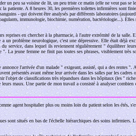
ider un peu sa voisine de lit, un peu triste ce matin (elle ne veut pas se
la patiente. A 8 heures 30, les premières toilettes infirmières sont fin
 sanguins - qui doivent être analysés par différents laboratoires (aujour
coagulants, immunologie, biochimie, numération, bactériologie...). Elles 
s reprises en chercher à la pharmacie, à l'autre extrémité de la salle. 
a un problème neurologique, c'est une dépressive. Elle était déjà exci
 du service, dans lequel ils reviennent régulièrement " équilibrer leu
se ". La jeune femme ne finit pas toutes ses phrases, visiblement très 
 annonce l'arrivée d'un malade " exigeant, assisté, qui a des rentes ". A
ent présentés avant même leur arrivée dans les salles par les cadres ou
 l'objet de classifications très répandues dans les hôpitaux (les " riches
 de leurs maux. Une partie de mon travail a consisté à analyser combien
s comme agent hospitalier plus ou moins loin du patient selon les étés,
es sont situés en bas de l'échelle hiérarchiques des soins infirmiers. 