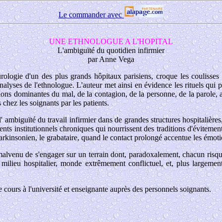
Le commander avec
UNE ETHNOLOGUE A L'HOPITAL
L'ambiguïté du quotidien infirmier
par Anne Vega
ologie d'un des plus grands hôpitaux parisiens, croque les coulisses 
 et analyses de l'ethnologue. L'auteur met ainsi en évidence les rituels q
tions dominantes du mal, de la contagion, de la personne, de la parole,
 chez les soignants par les patients.
 ambiguïté du travail infirmier dans de grandes structures hospitalières
ts institutionnels chroniques qui nourrissent des traditions d'évitemen
parkinsonien, le grabataire, quand le contact prolongé accentue les émotion
 malvenu de s'engager sur un terrain dont, paradoxalement, chacun risqu
milieu hospitalier, monde extrêmement conflictuel, et, plus largement
e cours à l'université et enseignante auprès des personnels soignants.