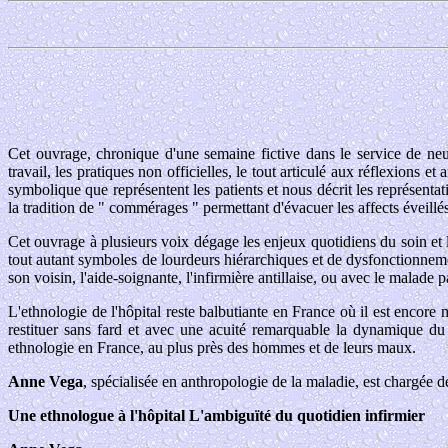
Cet ouvrage, chronique d'une semaine fictive dans le service de neur
travail, les pratiques non officielles, le tout articulé aux réflexions
symbolique que représentent les patients et nous décrit les représenta
la tradition de " commérages " permettant d'évacuer les affects éveillés
Cet ouvrage à plusieurs voix dégage les enjeux quotidiens du soin et l'
tout autant symboles de lourdeurs hiérarchiques et de dysfonctionnemen
son voisin, l'aide-soignante, l'infirmière antillaise, ou avec le malade 
L'ethnologie de l'hôpital reste balbutiante en France où il est encore
restituer sans fard et avec une acuité remarquable la dynamique du 
ethnologie en France, au plus près des hommes et de leurs maux.
Anne Vega
, spécialisée en anthropologie de la maladie, est chargée d
Une ethnologue à l'hôpital L'ambiguïté du quotidien infirmier