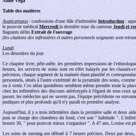
Anne Vega
Table des matières
Avant-propos
: confessions d'une fille d'infirmière
Introduction
: appr
le pouvoir médical
Mercredi
la dernière roue du carrosse
Jeudi et v
flagrants délits
Extrait de l'ouvrage
(les citations des infirmières et autres personnels soignants sont retran
Lundi
Les désordres du jour
Ce chapitre livre, pêle-mêle, les premières impressions de l'ethnologu
heures, les services de soins sont en effet balayés par les chassés
précision, chaque segment de la matinée étant planifié et correspondant
personnels, situés à l'autre extrémité de la pyramide des soins, comme 
ou à venir. Ces aléas quotidiens semblent même prendre toute la place,
chez les infirmières des discours stéréotypés à l'égard de tous ceux 
passer, les médecins qui ne savent pas, l'équipe précédente ou suivante
pudiques et plus profonds qu'il n'y paraît en première analyse.
Aujourd'hui, il y a trois infirmières dans la première salle et deux aid
puis se charge des chambres du fond, c'est son " habitude ". L'infirmi
heures 30, " pour pouvoir mieux s'organiser ". A 47 ans, Louise est pl
Les soins de nursing ont débuté à 7 heures précises. Deux par deux,