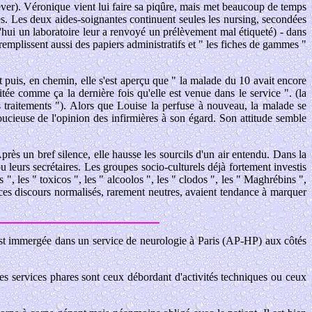
 lever). Véronique vient lui faire sa piqûre, mais met beaucoup de temps
ies. Les deux aides-soignantes continuent seules les nursing, secondées
d'hui un laboratoire leur a renvoyé un prélèvement mal étiqueté) - dans
remplissent aussi des papiers administratifs et " les fiches de gammes "
Et puis, en chemin, elle s'est aperçu que " la malade du 10 avait encore
tée comme ça la dernière fois qu'elle est venue dans le service ". (la
rs traitements "). Alors que Louise la perfuse à nouveau, la malade se
soucieuse de l'opinion des infirmières à son égard. Son attitude semble
près un bref silence, elle hausse les sourcils d'un air entendu. Dans la
 leurs secrétaires. Les groupes socio-culturels déjà fortement investis
 ", les " toxicos ", les " alcoolos ", les " clodos ", les " Maghrébins ",
 ces discours normalisés, rarement neutres, avaient tendance à marquer
 s'est immergée dans un service de neurologie à Paris (AP-HP) aux côtés
Les services phares sont ceux débordant d'activités techniques ou ceux