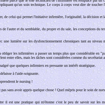
irmière parce que le rôle technicien de l'infirmière est remplacé par un 
mpliquant qu'un soin technique. Le corps à corps veut dire de toucher l'a
, de celui qui permet l'initiative infirmière, l'originalité, la décision et
s de l'autre et du semblable, du propre et du sale, les conceptions du temp
ec une lumière sur les dysfonctionnement chroniques tant au niveau ma
 va obliger les infirmières a passer un temps plus que considérable en "p
rlent entre elles, mais les tâches sont considérées comme du secrétariat a
lgré que quelques infirmiers en pressante un intérêt stratégique.
 délaisse à l'aide-soignante.
prendrent le nursing !
t pas sans avoir appris quelque chose ! Quel mépris pour le soin de nurs
re il est une pratique qui m'étonne c'est le peu de savoir sur les m